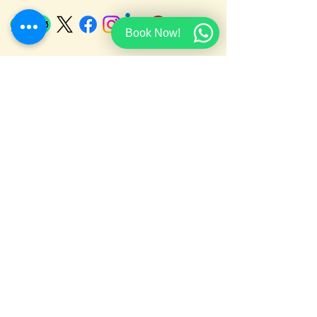
Book Now!
Taucher-Check-in
Stornierungsbedingungen
Erklärung zur Barrierefreiheit
Datenschutzerklärung
Credits
Address
:
El-Salam, Ghazala Beach Hotel,
Naama Bay, Sharm El Sheikh.
Email:
info@redseamarinesharm.net
Telephone:
+201069781855
© 2026 Red Sea Marine | Alle Rechte vorbehalten.