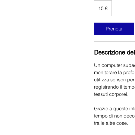
15
euro
15 €
Prenota
Descrizione del
Un computer subacq
monitorare la profo
utilizza sensori pe
registrando il temp
tessuti corporei.
Grazie a queste inf
tempo di non decomp
tra le altre cose.