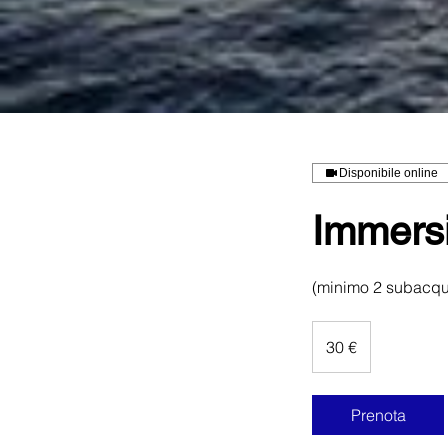
Disponibile online
Immersio
(minimo 2 subacque
30
euro
30 €
Prenota