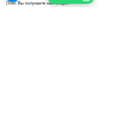
Diver. Вы получаете настоящий
сертификат, совершаете три погружения
на живых рифах и приобретаете
возможность завершить полный курс
Open Water позже — дома или во время
следующей поездки в Шарм, — не
повторяя при этом ни одного занятия.