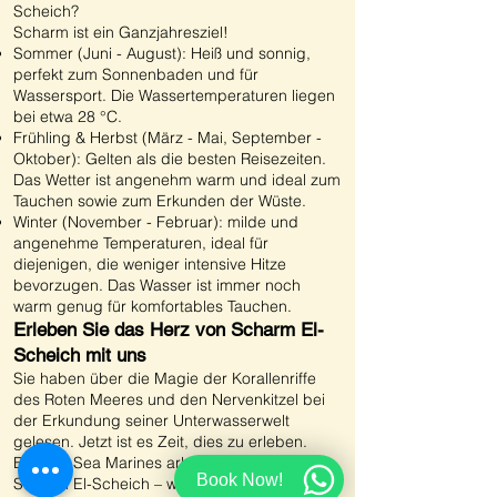
Scheich?
Scharm ist ein Ganzjahresziel!
Sommer (Juni - August): Heiß und sonnig,
perfekt zum Sonnenbaden und für
Wassersport. Die Wassertemperaturen liegen
bei etwa 28 °C.
Frühling & Herbst (März - Mai, September -
Oktober): Gelten als die besten Reisezeiten.
Das Wetter ist angenehm warm und ideal zum
Tauchen sowie zum Erkunden der Wüste.
Winter (November - Februar): milde und
angenehme Temperaturen, ideal für
diejenigen, die weniger intensive Hitze
bevorzugen. Das Wasser ist immer noch
warm genug für komfortables Tauchen.
Erleben Sie das Herz von Scharm El-
Scheich mit uns
Sie haben über die Magie der Korallenriffe
des Roten Meeres und den Nervenkitzel bei
der Erkundung seiner Unterwasserwelt
gelesen. Jetzt ist es Zeit, dies zu erleben.
Bei Red Sea Marines arbeiten wir nicht nur in
Book Now!
Scharm El-Scheich – wir leben und atmen es.