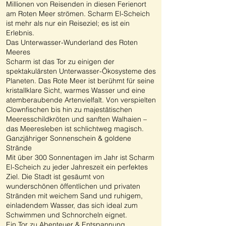
Millionen von Reisenden in diesen Ferienort
am Roten Meer strömen. Scharm El-Scheich
ist mehr als nur ein Reiseziel; es ist ein
Erlebnis.
Das Unterwasser-Wunderland des Roten
Meeres
Scharm ist das Tor zu einigen der
spektakulärsten Unterwasser-Ökosysteme des
Planeten. Das Rote Meer ist berühmt für seine
kristallklare Sicht, warmes Wasser und eine
atemberaubende Artenvielfalt. Von verspielten
Clownfischen bis hin zu majestätischen
Meeresschildkröten und sanften Walhaien –
das Meeresleben ist schlichtweg magisch.
Ganzjähriger Sonnenschein & goldene
Strände
Mit über 300 Sonnentagen im Jahr ist Scharm
El-Scheich zu jeder Jahreszeit ein perfektes
Ziel. Die Stadt ist gesäumt von
wunderschönen öffentlichen und privaten
Stränden mit weichem Sand und ruhigem,
einladendem Wasser, das sich ideal zum
Schwimmen und Schnorcheln eignet.
Ein Tor zu Abenteuer & Entspannung