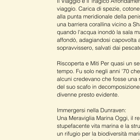
Il Viaggio e il Tragico Affondame
viaggio. Carica di spezie, coton
alla punta meridionale della penis
una barriera corallina vicino a 
quando l'acqua inondò la sala ma
affondò, adagiandosi capovolta a 
sopravvissero, salvati dai pescato
Riscoperta e Miti Per quasi un sec
tempo. Fu solo negli anni '70 che
alcuni credevano che fosse una n
del suo scafo in decomposizione. S
divenne presto evidente.
Immergersi nella Dunraven:
Una Meraviglia Marina Oggi, il rel
stupefacente vita marina e la stru
un rifugio per la biodiversità ma