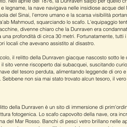
nto. Nell'aprile del 1876, la Dunraven salpò per quello c
e e legname, la nave navigava nelle insidiose acque del
ola del Sinai, l'errore umano e la scarsa visibilità porta
Sha'ab Mahmoud, squarciando lo scafo. L'equipaggio tentò
cchine, divenne chiaro che la Dunraven era condannata.
una profondità di circa 30 metri. Fortunatamente, tutti
ri locali che avevano assistito al disastro.
olo, il relitto della Dunraven giacque nascosto sotto le 
 il sito venne riscoperto dai subacquei, suscitando curio
ave del tesoro perduta, alimentando leggende di oro e 
ebbene non sia mai stato trovato alcun tesoro, il vero si
itto della Dunraven è un sito di immersione di prim'ordin
ttura fotogenica. Lo scafo capovolto della nave, ora incro
rina del Mar Rosso. Banchi di pesci vetro brillano nelle 