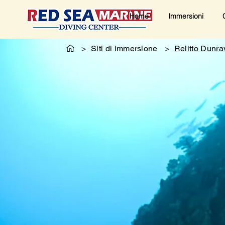
Home
Immersioni
>
Siti di immersione
>
Relitto Dunr